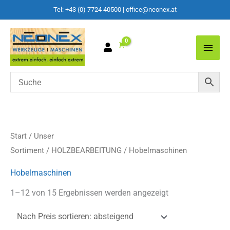
Tel: +43 (0) 7724 40500
|
office@neonex.at
Main
Men
Start
/
Unser
Sortiment
/
HOLZBEARBEITUNG
/ Hobelmaschinen
Hobelmaschinen
Nach
1–12 von 15 Ergebnissen werden angezeigt
Preis
sortiert:
absteigend