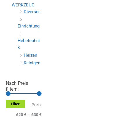
WERKZEUG
Diverses
Einrichtung
Hebetechni
k
Heizen
Reinigen
Nach Preis
filtern:
Filter
M
M
Preis:
i
a
620 €
—
630 €
n
x