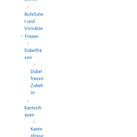
Bohrfutte
r und
Vorsätze
Fräsen
Dübelfrä
sen
Dübel
fräsen
Zubeh
ör
Kantenfr
äsen
Kante
nfräse