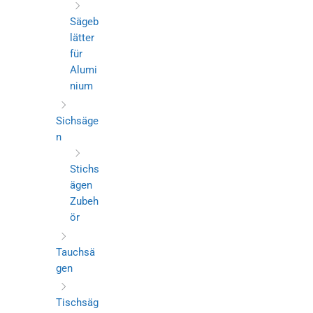
Sägeb
lätter
für
Alumi
nium
Sichsäge
n
Stichs
ägen
Zubeh
ör
Tauchsä
gen
Tischsäg