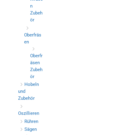
n
Zubeh
ör
Oberfräs
en
Oberfr
äsen
Zubeh
ör
Hobeln
und
Zubehör
Oszillieren
Rühren
Sägen