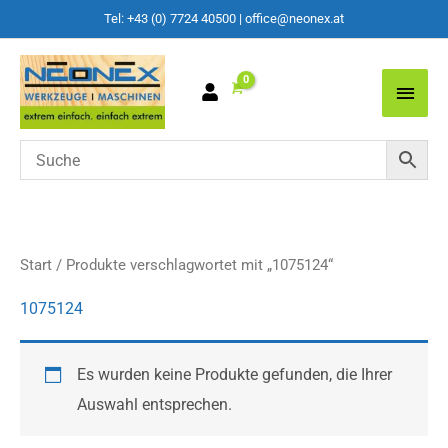
Tel: +43 (0) 7724 40500
|
office@neonex.at
Main
Men
Start
/ Produkte verschlagwortet mit „1075124“
1075124
Es wurden keine Produkte gefunden, die Ihrer
Auswahl entsprechen.