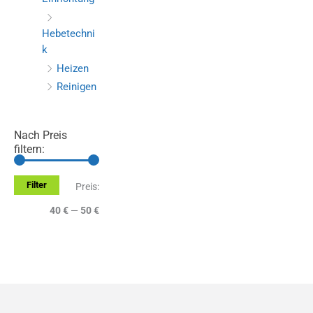
Hebetechni
k
Heizen
Reinigen
Nach Preis
filtern:
Filter
M
M
Preis:
i
a
40 €
—
50 €
n
x
.
.
P
P
r
r