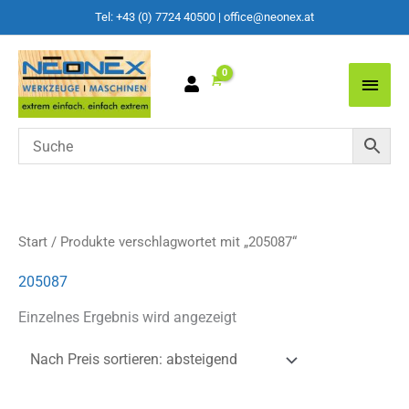
Tel: +43 (0) 7724 40500
|
office@neonex.at
Main
Men
Start
/ Produkte verschlagwortet mit „205087“
205087
Einzelnes Ergebnis wird angezeigt