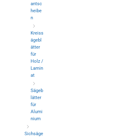
antsc
heibe
n
Kreiss
ägebl
ätter
für
Holz /
Lamin
at
Sägeb
lätter
für
Alumi
nium
Sichsäge