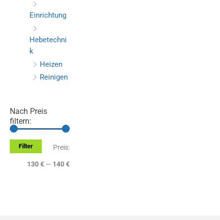
Einrichtung
Hebetechni
k
Heizen
Reinigen
Nach Preis
filtern:
Filter
M
M
Preis:
i
a
130 €
—
140 €
n
x
.
.
P
P