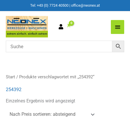
Tel: +43 (0) 7724 40500
|
office@neonex.at
Main
Men
Start
/ Produkte verschlagwortet mit „254392“
254392
Einzelnes Ergebnis wird angezeigt