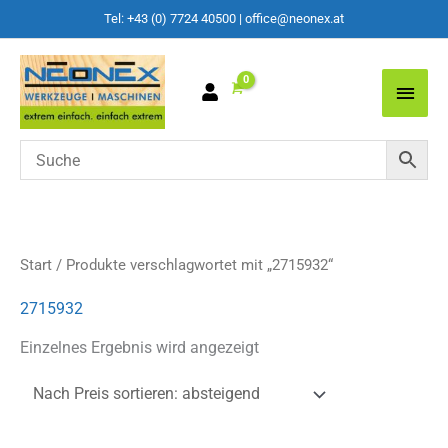
Tel: +43 (0) 7724 40500
|
office@neonex.at
Main
Men
Start
/ Produkte verschlagwortet mit „2715932“
2715932
Einzelnes Ergebnis wird angezeigt