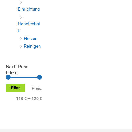
Einrichtung
Hebetechni
k
Heizen
Reinigen
Nach Preis
filtern:
Filter
M
M
Preis:
i
a
110 €
—
120 €
n
x
.
.
P
P