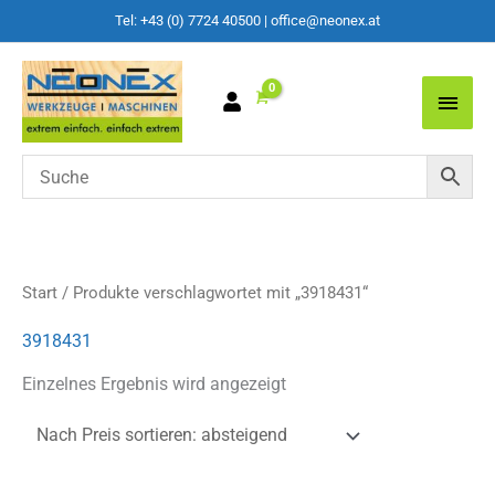
Tel: +43 (0) 7724 40500
|
office@neonex.at
Main
Men
Start
/ Produkte verschlagwortet mit „3918431“
3918431
Einzelnes Ergebnis wird angezeigt