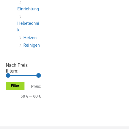
Einrichtung
Hebetechni
k
Heizen
Reinigen
Nach Preis
filtern:
Filter
M
M
Preis:
i
a
50 €
—
60 €
n
x
.
.
P
P