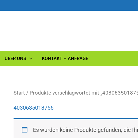
ÜBER UNS
KONTAKT – ANFRAGE
Start
/ Produkte verschlagwortet mit „40306350187
4030635018756
Es wurden keine Produkte gefunden, die I