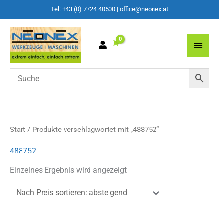
Tel: +43 (0) 7724 40500
|
office@neonex.at
Main
Men
Start
/ Produkte verschlagwortet mit „488752“
488752
Einzelnes Ergebnis wird angezeigt