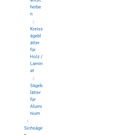
antsc
heibe
n
Kreiss
ägebl
ätter
für
Holz /
Lamin
at
Sägeb
lätter
für
Alumi
nium
Sichsäge