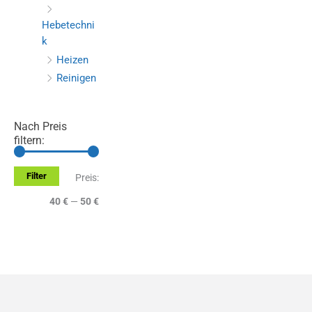
Hebetechni
k
Heizen
Reinigen
Nach Preis
filtern:
Filter
M
M
Preis:
i
a
40 €
—
50 €
n
x
.
.
P
P
r
r