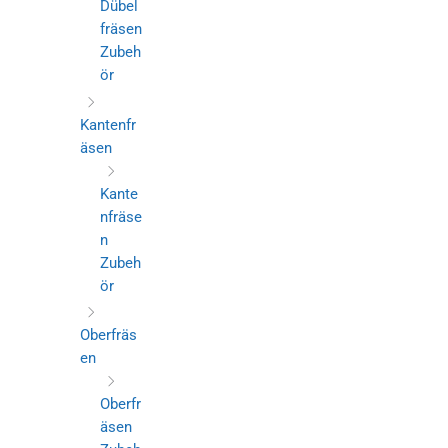
Dübel
fräsen
Zubeh
ör
Kantenfr
äsen
Kante
nfräse
n
Zubeh
ör
Oberfräs
en
Oberfr
äsen