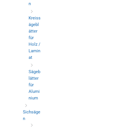
n
Kreiss
ägebl
ätter
für
Holz /
Lamin
at
Sägeb
lätter
für
Alumi
nium
Sichsäge
n