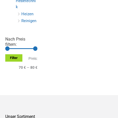
Hebetechni
k
Heizen
Reinigen
Nach Preis
filtern:
Filter
M
M
Preis:
i
a
70 €
—
80 €
n
x
.
.
P
P
r
r
e
e
Unser Sortiment