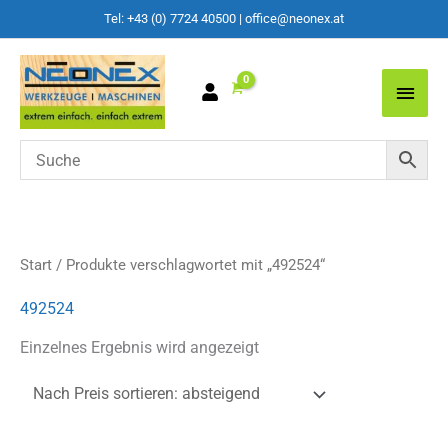
Tel: +43 (0) 7724 40500
|
office@neonex.at
Main
Men
Start
/ Produkte verschlagwortet mit „492524“
492524
Einzelnes Ergebnis wird angezeigt