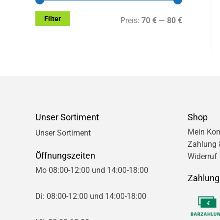
Filter
M
M
Preis:
70 €
—
80 €
i
a
n
x
.
.
P
P
r
r
Unser Sortiment
Shop
e
e
Mein Kon
Unser Sortiment
Zahlung 
i
i
Öffnungszeiten
Widerruf
s
s
Mo 08:00-12:00 und 14:00-18:00
Zahlung
Di: 08:00-12:00 und 14:00-18:00