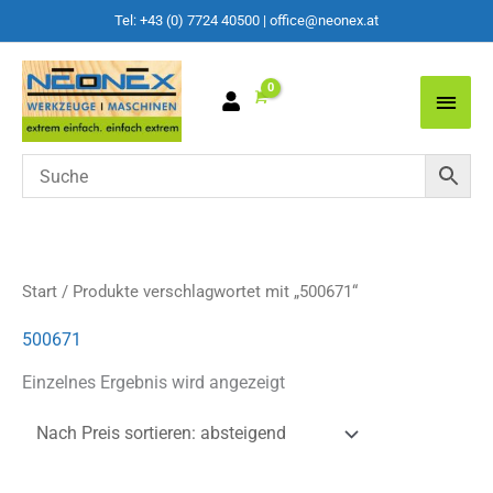
Tel: +43 (0) 7724 40500
|
office@neonex.at
Main
Men
Start
/ Produkte verschlagwortet mit „500671“
500671
Einzelnes Ergebnis wird angezeigt