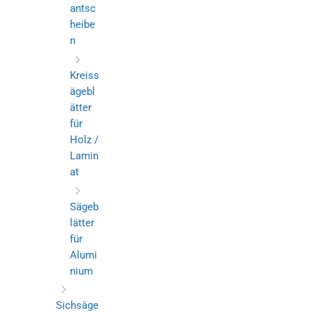
antsc
heibe
n
Kreiss
ägebl
ätter
für
Holz /
Lamin
at
Sägeb
lätter
für
Alumi
nium
Sichsäge