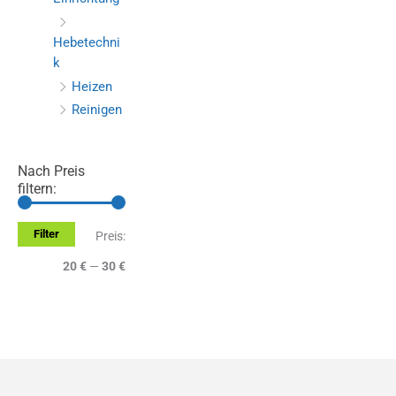
Hebetechni
k
Heizen
Reinigen
Nach Preis
filtern:
Filter
M
M
Preis:
i
a
20 €
—
30 €
n
x
.
.
P
P
r
r