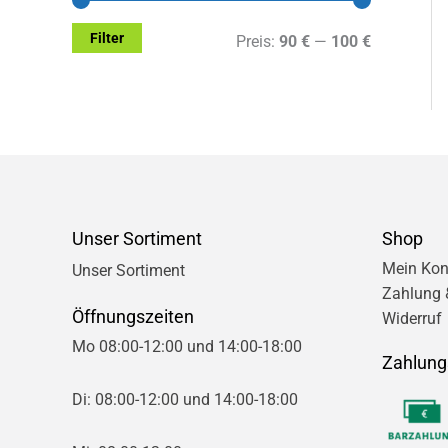
Filter
M
M
Preis:
90 €
—
100 €
i
a
n
x
.
.
P
P
r
r
Unser Sortiment
Shop
e
e
Mein Kon
Unser Sortiment
Zahlung 
i
i
Öffnungszeiten
Widerruf
s
s
Mo 08:00-12:00 und 14:00-18:00
Zahlung
Di: 08:00-12:00 und 14:00-18:00