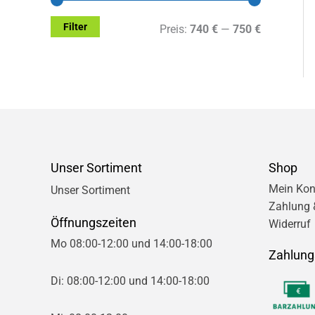
Filter
M
M
Preis:
740 €
—
750 €
i
a
n
x
.
.
P
P
r
r
Unser Sortiment
Shop
e
e
Mein Kon
Unser Sortiment
Zahlung 
i
i
Öffnungszeiten
Widerruf
s
s
Mo 08:00-12:00 und 14:00-18:00
Zahlung
Di: 08:00-12:00 und 14:00-18:00