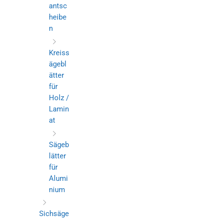
antsc
heibe
n
Kreiss
ägebl
ätter
für
Holz /
Lamin
at
Sägeb
lätter
für
Alumi
nium
Sichsäge