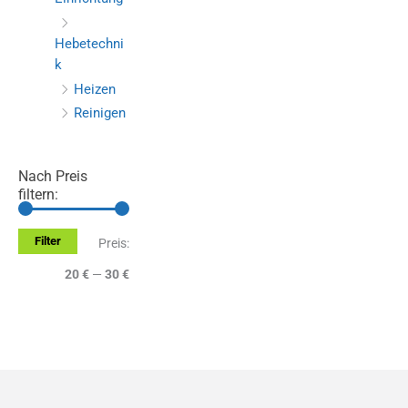
Hebetechni
k
Heizen
Reinigen
Nach Preis
filtern:
Filter
M
M
Preis:
i
a
20 €
—
30 €
n
x
.
.
P
P
r
r