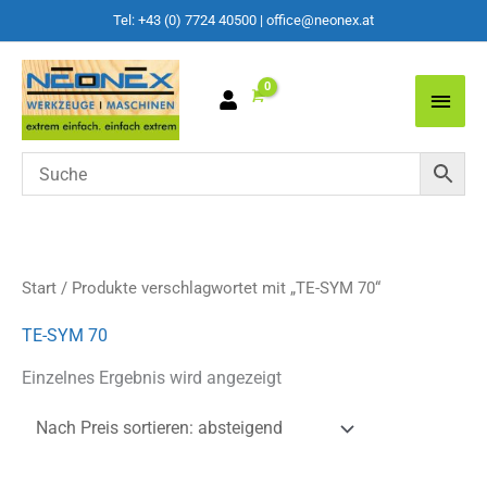
Tel: +43 (0) 7724 40500
|
office@neonex.at
Main
Men
Start
/ Produkte verschlagwortet mit „TE-SYM 70“
TE-SYM 70
Einzelnes Ergebnis wird angezeigt