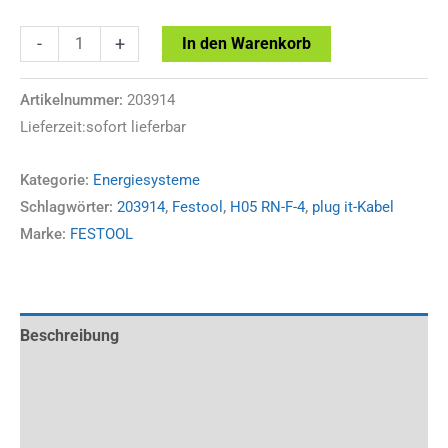
Festool
-
+
In den Warenkorb
plug
it-
Artikelnummer:
203914
Lieferzeit:sofort lieferbar
Kabel
H05
Kategorie:
Energiesysteme
RN-
Schlagwörter:
203914
,
Festool
,
H05 RN-F-4
,
plug it-Kabel
F-
Marke:
FESTOOL
4
Menge
Beschreibung
Zusätzliche Information
Rezensionen (0)