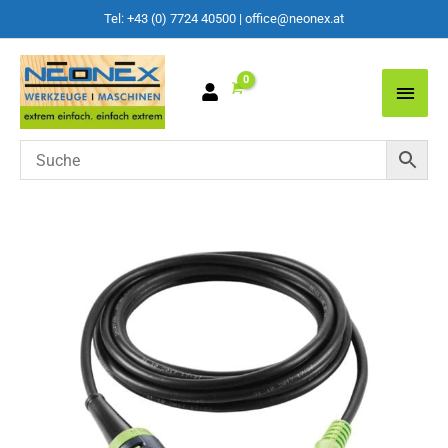
Tel: +43 (0) 7724 40500
|
office@neonex.at
Main
Men