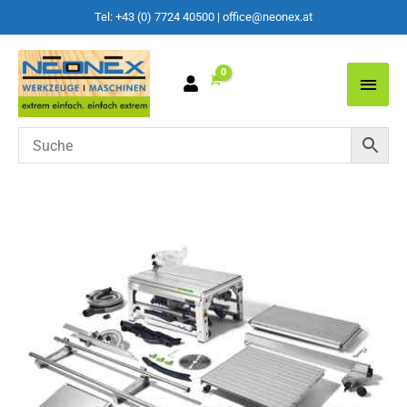
Tel: +43 (0) 7724 40500
|
office@neonex.at
Main
Men