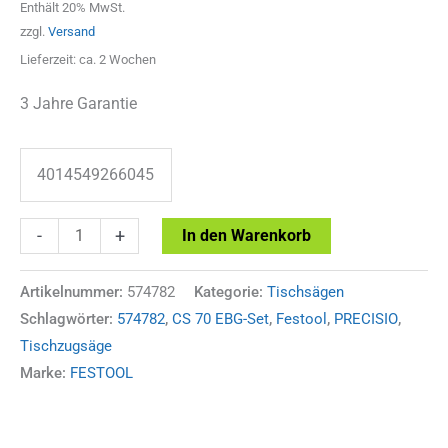
Enthält 20% MwSt.
zzgl.
Versand
Lieferzeit: ca. 2 Wochen
3 Jahre Garantie
4014549266045
Festool
-
+
In den Warenkorb
Tischzugsäge
PRECISIO
Artikelnummer:
574782
Kategorie:
Tischsägen
Schlagwörter:
574782
,
CS 70 EBG-Set
,
Festool
,
PRECISIO
,
CS
Tischzugsäge
70
Marke:
FESTOOL
EBG-
Set
Menge