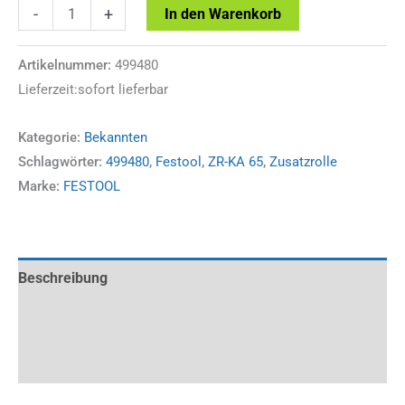
Festool
-
+
In den Warenkorb
Zusatzrolle
ZR-
Artikelnummer:
499480
Lieferzeit:sofort lieferbar
KA
65
Kategorie:
Bekannten
Menge
Schlagwörter:
499480
,
Festool
,
ZR-KA 65
,
Zusatzrolle
Marke:
FESTOOL
Beschreibung
Zusätzliche Information
Rezensionen (0)