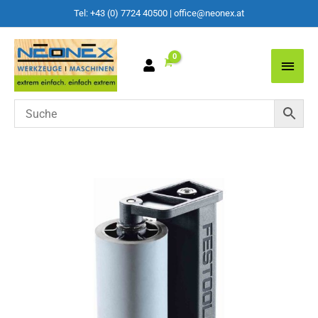
Tel: +43 (0) 7724 40500
|
office@neonex.at
Main
Men