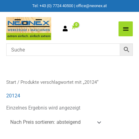
Tel: +43 (0) 7724 40500
|
office@neonex.at
Main
Men
Start
/ Produkte verschlagwortet mit „20124“
20124
Einzelnes Ergebnis wird angezeigt