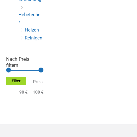
Hebetechni
k
Heizen
Reinigen
Nach Preis
filtern:
Filter
M
M
Preis:
i
a
90 €
—
100 €
n
x
.
.
P
P
r
r