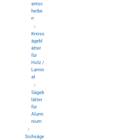
antsc
heibe
n
Kreiss
ägebl
ätter
für
Holz /
Lamin
at
Sägeb
lätter
für
Alumi
nium
Sichsäge