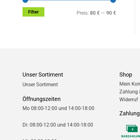
Filter
M
M
Preis:
80 €
—
90 €
i
a
n
x
.
.
P
P
r
r
Unser Sortiment
Shop
e
e
Mein Kon
Unser Sortiment
Zahlung 
i
i
Öffnungszeiten
Widerruf
s
s
Mo 08:00-12:00 und 14:00-18:00
Zahlung
Di: 08:00-12:00 und 14:00-18:00