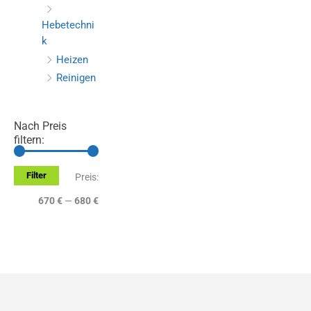
Hebetechni
k
Heizen
Reinigen
Nach Preis
filtern:
Filter
M
M
Preis:
i
a
670 €
—
680 €
n
x
.
.
P
P
r
r