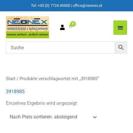
Tel: +43 (0) 7724 40500
|
office@neonex.at
Main
Men
Start
/ Produkte verschlagwortet mit „3918985“
3918985
Einzelnes Ergebnis wird angezeigt