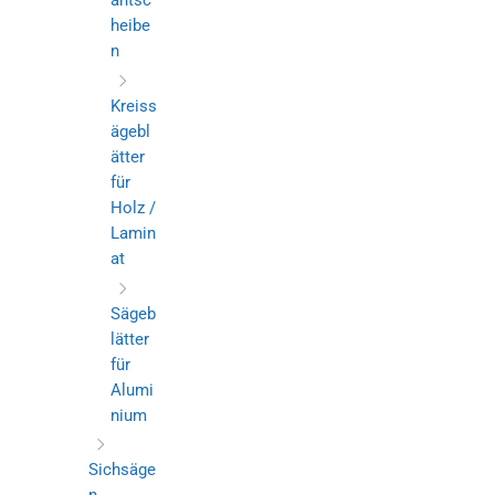
antsc
heibe
n
Kreiss
ägebl
ätter
für
Holz /
Lamin
at
Sägeb
lätter
für
Alumi
nium
Sichsäge