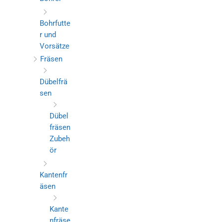
Bohrfutte
r und
Vorsätze
Fräsen
Dübelfrä
sen
Dübel
fräsen
Zubeh
ör
Kantenfr
äsen
Kante
nfräse