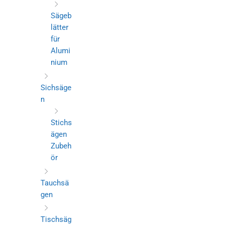
Sägeb
lätter
für
Alumi
nium
Sichsäge
n
Stichs
ägen
Zubeh
ör
Tauchsä
gen
Tischsäg