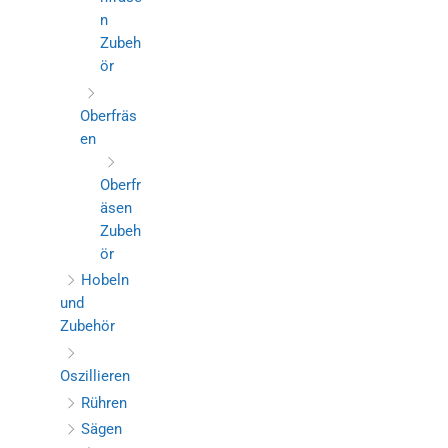
n
Zubeh
ör
Oberfräs
en
Oberfr
äsen
Zubeh
ör
Hobeln
und
Zubehör
Oszillieren
Rühren
Sägen