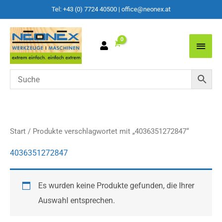
Tel: +43 (0) 7724 40500
|
office@neonex.at
Main
Men
Start
/ Produkte verschlagwortet mit „4036351272847“
4036351272847
Es wurden keine Produkte gefunden, die Ihrer
Auswahl entsprechen.