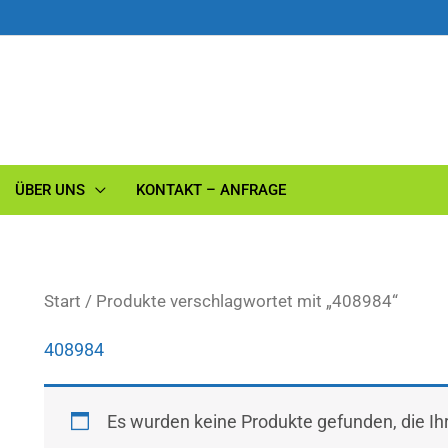
ÜBER UNS
KONTAKT – ANFRAGE
Start
/ Produkte verschlagwortet mit „408984“
408984
Es wurden keine Produkte gefunden, die I