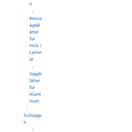
n
Kreiss
ägebl
ätter
für
Holz /
Lamin
at
Sägeb
lätter
für
Alumi
nium
Sichsäge
n