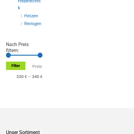
Hebetechni
k
Heizen
Reinigen
Nach Preis
filtern:
Filter
M
M
Preis:
i
a
330 €
—
340 €
n
x
.
.
P
P
r
r
e
e
Unser Sortiment