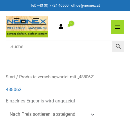
Tel: +43 (0) 7724 40500
|
office@neonex.at
Main
Men
Start
/ Produkte verschlagwortet mit „488062“
488062
Einzelnes Ergebnis wird angezeigt