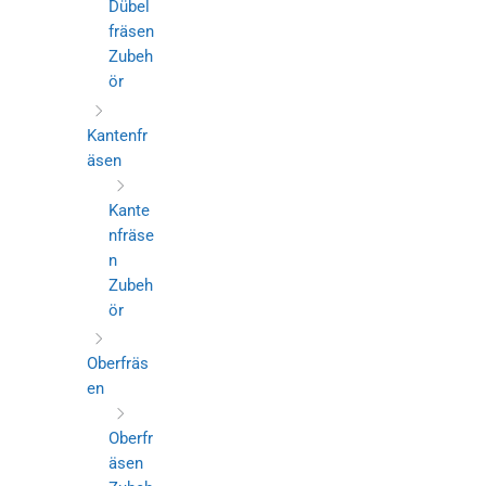
Dübel
fräsen
Zubeh
ör
Kantenfr
äsen
Kante
nfräse
n
Zubeh
ör
Oberfräs
en
Oberfr
äsen