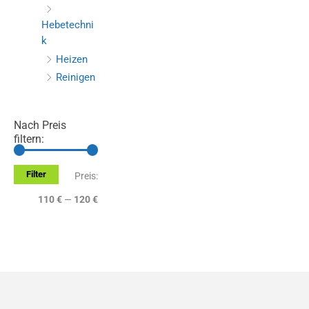
Hebetechni
k
Heizen
Reinigen
Nach Preis
filtern:
Filter
M
M
Preis:
i
a
110 €
—
120 €
n
x
.
.
P
P
r
r