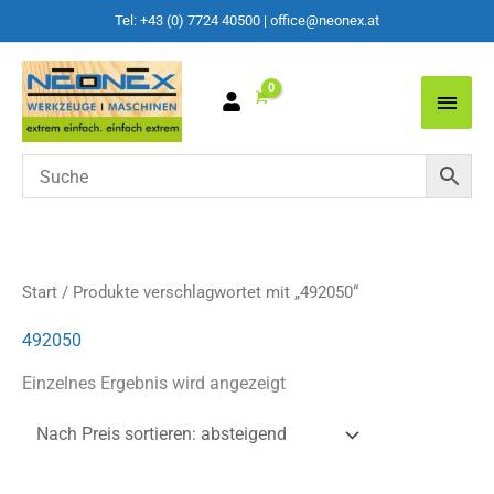
Tel: +43 (0) 7724 40500
|
office@neonex.at
Main
Men
Start
/ Produkte verschlagwortet mit „492050“
492050
Einzelnes Ergebnis wird angezeigt