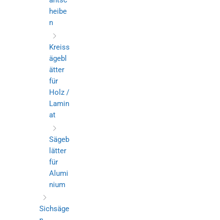
antsc
heibe
n
Kreiss
ägebl
ätter
für
Holz /
Lamin
at
Sägeb
lätter
für
Alumi
nium
Sichsäge