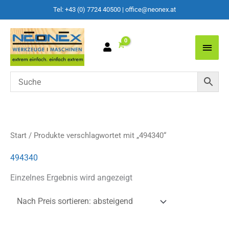
Tel: +43 (0) 7724 40500
|
office@neonex.at
Main
Men
Start
/ Produkte verschlagwortet mit „494340“
494340
Einzelnes Ergebnis wird angezeigt