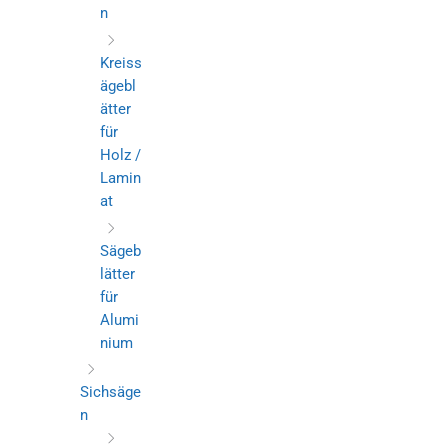
n
Kreiss
ägebl
ätter
für
Holz /
Lamin
at
Sägeb
lätter
für
Alumi
nium
Sichsäge
n