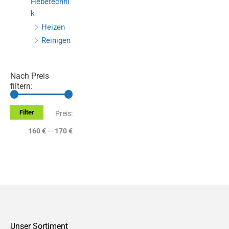
Hebetechni
k
Heizen
Reinigen
Nach Preis
filtern:
Filter
M
M
Preis:
i
a
160 €
—
170 €
n
x
.
.
P
P
r
r
e
e
Unser Sortiment