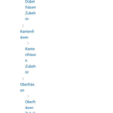
Dübel
fräsen
Zubeh
ör
Kantenfr
äsen
Kante
nfräse
n
Zubeh
ör
Oberfräs
en
Oberfr
äsen