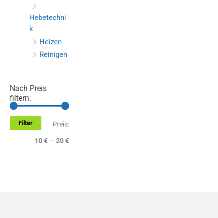
Hebetechni
k
Heizen
Reinigen
Nach Preis
filtern:
Filter
M
M
Preis:
i
a
10 €
—
20 €
n
x
.
.
P
P
r
r