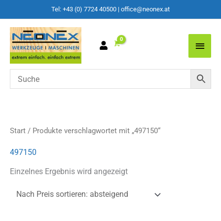
Tel: +43 (0) 7724 40500
|
office@neonex.at
Main
Men
Start
/ Produkte verschlagwortet mit „497150“
497150
Einzelnes Ergebnis wird angezeigt