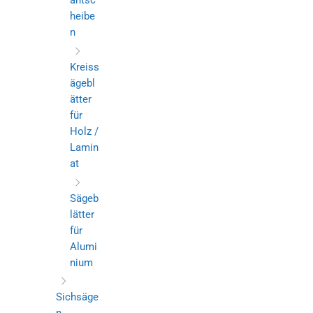
antsc
heibe
n
Kreiss
ägebl
ätter
für
Holz /
Lamin
at
Sägeb
lätter
für
Alumi
nium
Sichsäge