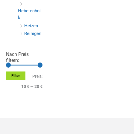
Hebetechni
k
Heizen
Reinigen
Nach Preis
filtern:
Filter
M
M
Preis:
i
a
10 €
—
20 €
n
x
.
.
P
P
r
r