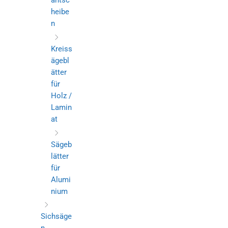
antsc
heibe
n
Kreiss
ägebl
ätter
für
Holz /
Lamin
at
Sägeb
lätter
für
Alumi
nium
Sichsäge