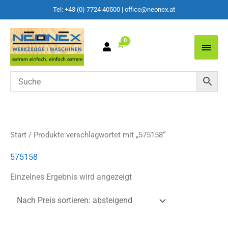
Tel: +43 (0) 7724 40500
|
office@neonex.at
Main
Men
Start
/ Produkte verschlagwortet mit „575158“
575158
Einzelnes Ergebnis wird angezeigt