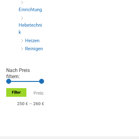
Einrichtung
Hebetechni
k
Heizen
Reinigen
Nach Preis
filtern:
Filter
M
M
Preis:
i
a
250 €
—
260 €
n
x
.
.
P
P