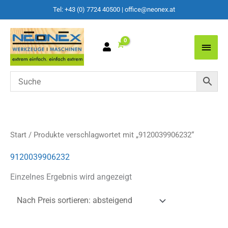
Tel: +43 (0) 7724 40500
|
office@neonex.at
Main
Men
Start
/ Produkte verschlagwortet mit „9120039906232“
9120039906232
Einzelnes Ergebnis wird angezeigt