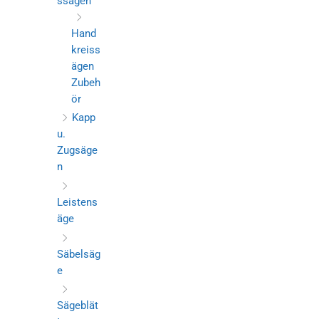
ssägen
Hand
kreiss
ägen
Zubeh
ör
Kapp
u.
Zugsäge
n
Leistens
äge
Säbelsäg
e
Sägeblät