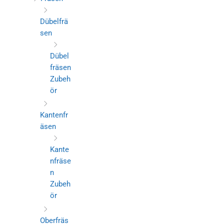
Dübelfrä
sen
Dübel
fräsen
Zubeh
ör
Kantenfr
äsen
Kante
nfräse
n
Zubeh
ör
Oberfräs