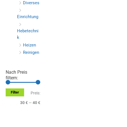
Diverses
Einrichtung
Hebetechni
k
Heizen
Reinigen
Nach Preis
filtern:
Filter
M
M
Preis:
i
a
30 €
—
40 €
n
x
.
.