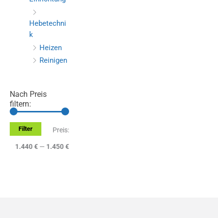
Hebetechni
k
Heizen
Reinigen
Nach Preis
filtern:
Filter
M
M
Preis:
i
a
1.440 €
—
1.450 €
n
x
.
.
P
P
r
r