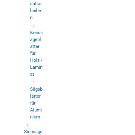
antsc
heibe
n
Kreiss
ägebl
ätter
für
Holz /
Lamin
at
Sägeb
lätter
für
Alumi
nium
Sichsäge