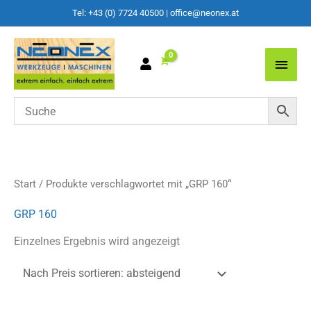
Tel: +43 (0) 7724 40500
|
office@neonex.at
Main
Men
Start
/ Produkte verschlagwortet mit „GRP 160“
GRP 160
Einzelnes Ergebnis wird angezeigt