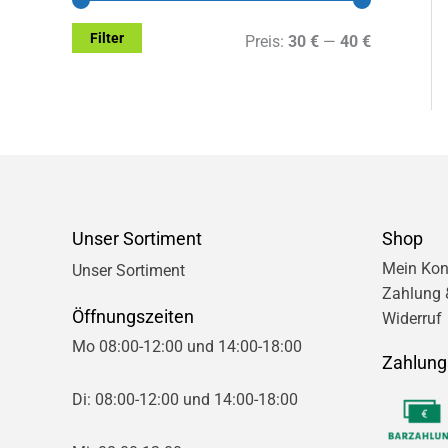
Filter
M
M
Preis:
30 €
—
40 €
i
a
n
x
.
.
P
P
r
r
Unser Sortiment
Shop
e
e
Mein Kon
Unser Sortiment
Zahlung 
i
i
Öffnungszeiten
Widerruf
s
s
Mo 08:00-12:00 und 14:00-18:00
Zahlung
Di: 08:00-12:00 und 14:00-18:00