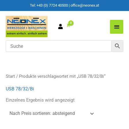
Tel: +43 (0) 7724 40500
|
office@neonex.at
Main
Men
Start
/ Produkte verschlagwortet mit „USB 78/32/Bi“
USB 78/32/Bi
Einzelnes Ergebnis wird angezeigt