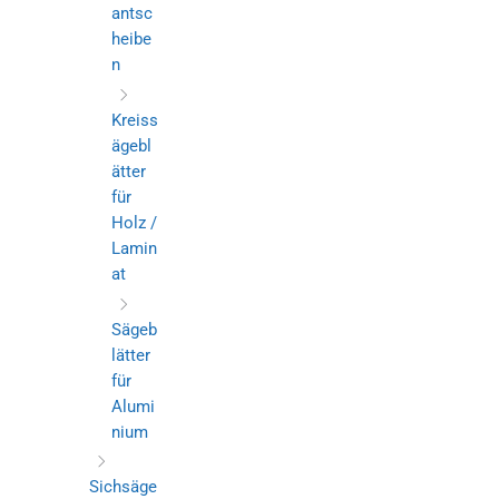
antsc
heibe
n
Kreiss
ägebl
ätter
für
Holz /
Lamin
at
Sägeb
lätter
für
Alumi
nium
Sichsäge