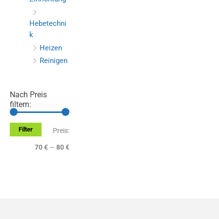
Hebetechni
k
Heizen
Reinigen
Nach Preis
filtern:
Filter
M
M
Preis:
i
a
70 €
—
80 €
n
x
.
.
P
P
r
r