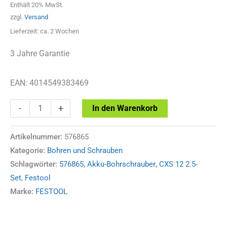
Enthält 20% MwSt.
zzgl.
Versand
Lieferzeit: ca. 2 Wochen
3 Jahre Garantie
EAN: 4014549383469
Festool
-
+
In den Warenkorb
Akku-
Bohrschrauber
Artikelnummer:
576865
Kategorie:
Bohren und Schrauben
CXS
Schlagwörter:
576865
,
Akku-Bohrschrauber
,
CXS 12 2.5-
12
Set
,
Festool
2,5-
Marke:
FESTOOL
Set
Menge