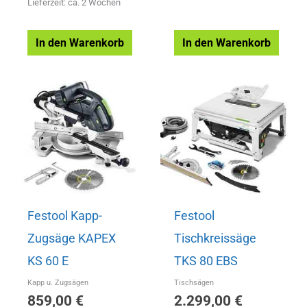
Lieferzeit: ca. 2 Wochen
In den Warenkorb
In den Warenkorb
Festool Kapp-
Festool
Zugsäge KAPEX
Tischkreissäge
KS 60 E
TKS 80 EBS
Kapp u. Zugsägen
Tischsägen
859,00
€
2.299,00
€