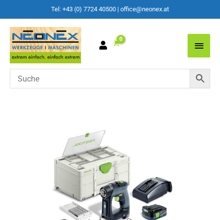
Tel: +43 (0) 7724 40500
|
office@neonex.at
Main
Men