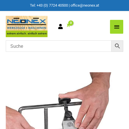
Tel: +43 (0) 7724 40500
|
office@neonex.at
Main
Men