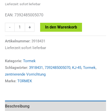
Lieferzeit: sofort lieferbar
EAN: 7392485005070
Tormek
-
+
In den Warenkorb
zentrierende
Vorrichtung
Artikelnummer:
3918431
Lieferzeit:sofort lieferbar
f.
Messer
Kategorie:
Tormek
KJ-
Schlagwörter:
3918431
,
7392485005070
,
KJ-45
,
Tormek
,
45
zentrierende Vorrichtung
3918431
Marke:
TORMEK
Menge
Beschreibung